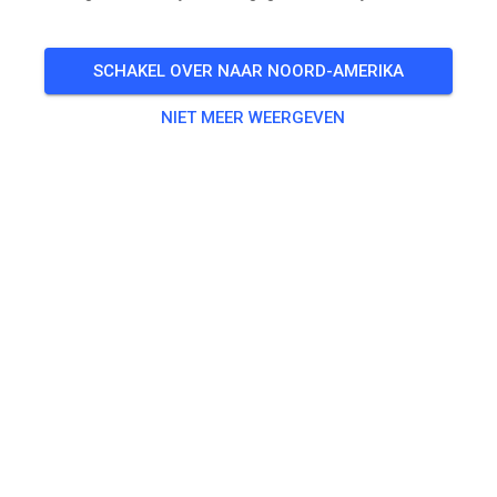
Freies Training auf dem Vereinsgelände
SCHAKEL OVER NAAR NOORD-AMERIKA
🎟️
100 Gasten
,
100 Leden
NIET MEER WEERGEVEN
Oefenen
Trainingsticket Fahrrad ab 15 Jahren/Erwachsene
€ 5,00
Trainingsticket Fahrrad bis 14 Jahre
€ 0,00
Trainingsticket Motorrad bis 14 Jahre
€ 0,00
Trainingsticket Motorrad Erwachsene
€ 10,00
Trainingsticket Motorrad Schüler/Studenten ab 15 Jahren
€ 5,00