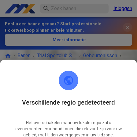
Inloggen
Bent u een baaneigenaar? Start professionele
ticketverkoop binnen enkele minuten.
Meer informatie
›
Banen
›
Trial Sportclub Schönborn e.V. im ADAC
›
Gebeurtenissen
›
Freies Training
Trial Sportclub Schönborn e.V. im ADAC
03253 Schönborn
Verschillende regio gedetecteerd
HET EVENEMENT IS AFGELOPEN!
Het overschakelen naar uw lokale regio zal u
Freies Training
MRT
evenementen en inhoud tonen die relevant zijn voor uw
01
zondag
08:00
-
20:00
gebied, met tijden weergegeven in uw tijdzone.