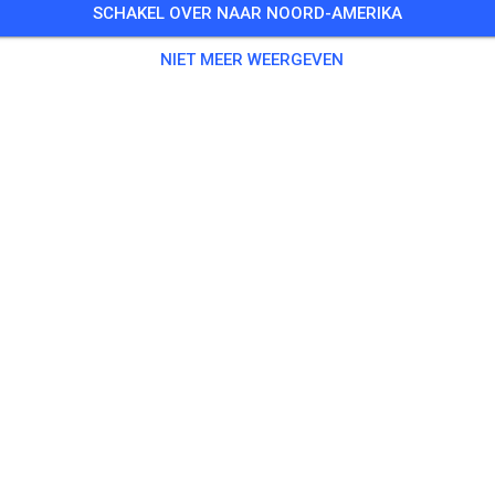
SCHAKEL OVER NAAR NOORD-AMERIKA
Training auf dem Vereinsgelände
NIET MEER WEERGEVEN
0 Gasten
,
100 Leden
enen
ningsticket Fahrrad ab 15 Jahren/Erwachsene
€ 5,
ingsticket Fahrrad bis 14 Jahre
€ 0,
ingsticket Motorrad bis 14 Jahre
€ 0,
ningsticket Motorrad Erwachsene
€ 10,
ningsticket Motorrad Schüler/Studenten ab 15 Jahren
€ 5,