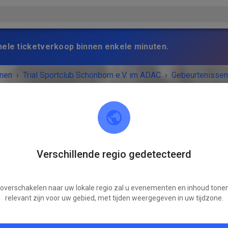
nele ticketverkoop binnen enkele minuten.
nen
›
Trial Sportclub Schönborn e.V. im ADAC
›
Gebeurtenissen
raining
Verschillende regio gedetecteerd
Trial Sportclub Schönborn e.V. im ADAC
03253 Schönborn
 overschakelen naar uw lokale regio zal u evenementen en inhoud tonen
VENEMENT IS AFGELOPEN!
relevant zijn voor uw gebied, met tijden weergegeven in uw tijdzone.
Freies Training
vrijdag
08:00
-
20:00