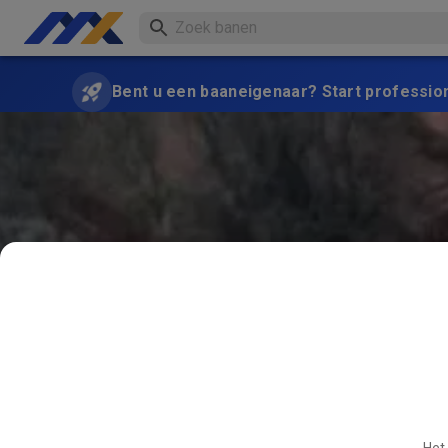
Bent u een baaneigenaar? Start professio
Het