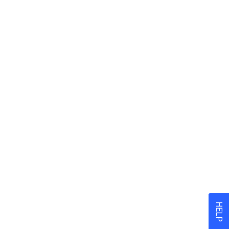
 RLP SAAR
en. Wenn keine Mail erhalten
men.
.
HELP