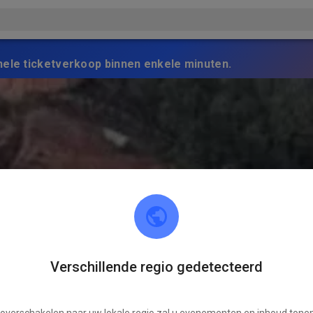
nele ticketverkoop binnen enkele minuten.
Verschillende regio gedetecteerd
 overschakelen naar uw lokale regio zal u evenementen en inhoud tonen