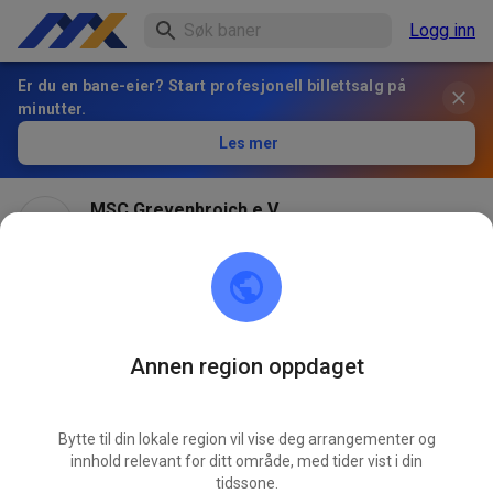
Logg inn
Er du en bane-eier? Start profesjonell billettsalg på
minutter.
Les mer
MSC Grevenbroich e.V.
1 month ago
Annen region oppdaget
Bytte til din lokale region vil vise deg arrangementer og
innhold relevant for ditt område, med tider vist i din
tidssone.