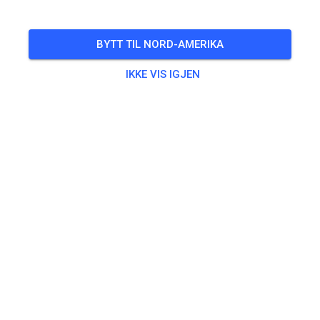
BYTT TIL NORD-AMERIKA
IKKE VIS IGJEN
Die Bewässerung läuft - kommt ins Loch! ☀️
490
1