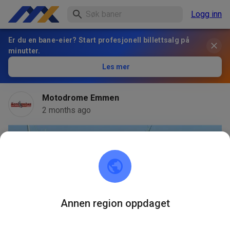
Logg inn
Er du en bane-eier? Start profesjonell billettsalg på
minutter.
Les mer
Motodrome Emmen
2 months ago
Annen region oppdaget