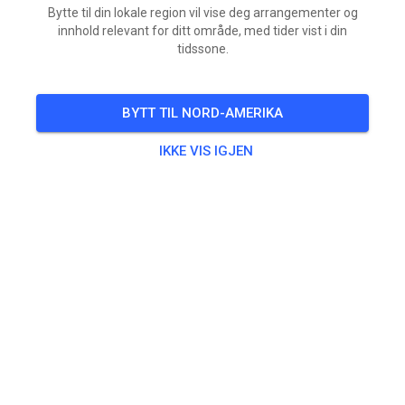
Bytte til din lokale region vil vise deg arrangementer og
innhold relevant for ditt område, med tider vist i din
tidssone.
BYTT TIL NORD-AMERIKA
IKKE VIS IGJEN
Vandaag en komend weekend open.
Vandaag open van 12 tot 21 uur
Vannacht wat broodnodige regen gehad. Baan is
vanochtend geschoven.
Minbaan is op plekken zacht en wat zwaarder. Dus
mss andere lijnen rijden als normaal.