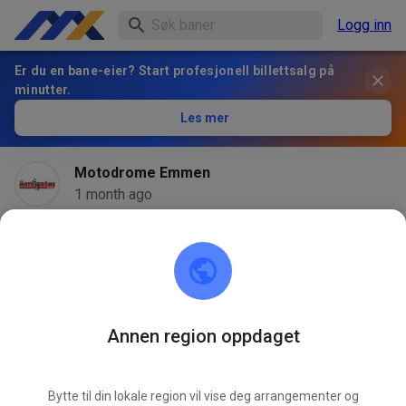
Logg inn
Er du en bane-eier? Start profesjonell billettsalg på
minutter.
Les mer
Motodrome Emmen
1 month ago
Annen region oppdaget
Bytte til din lokale region vil vise deg arrangementer og