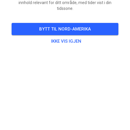
innhold relevant for ditt område, med tider vist i din
tidssone.
BYTT TIL NORD-AMERIKA
IKKE VIS IGJEN
Vandaag Open vanaf 13:00 uur tot 21 uur!
Baan is vanochtend geschoven en gesproeid maar is
eerst verhuurd!
Zullen dus met name achterop wel wat sporen
aanwezig zijn!
Morgen vrijdag open vanaf 16:00 uur. Ook dan is de