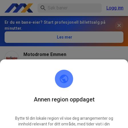
Logg inn
Er du en bane-eier? Start profesjonell billettsalg på
minutter.
Les mer
Motodrome Emmen
2 months ago
Annen region oppdaget
Bytte til din lokale region vil vise deg arrangementer og
innhold relevant for ditt område, med tider vist i din