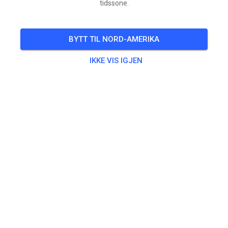
tidssone.
BYTT TIL NORD-AMERIKA
IKKE VIS IGJEN
Klaar voor morgen!
De baan ligt er weer helemaal geschoven en tiptop bij
voor morgen (zondag)!
Kom jij ook lekker dagje crossen?
Vanaf 8:30 tot 10:55 uur voor de jeugd t/m 85 en de
beginnende rijder op 125. Vanaf 11.00 uur tot uiterlijk