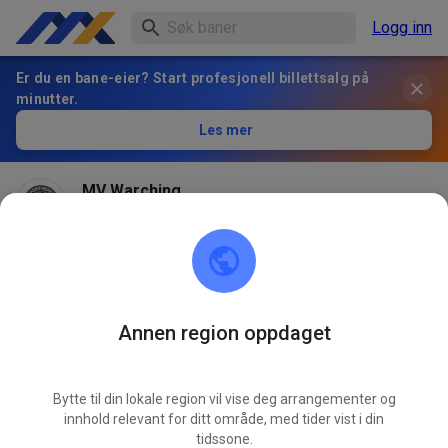
Logg inn
Er du en bane-eier? Start profesjonell billettsalg på
minutter.
Les mer
MV Warching
2 months ago
Morgen am 20.06.2026 14 bis 18 Uhr Training in
Warching. Strecke ist top und die Sonne scheint. Denkt
dran: Fahrtwind kühlt 🙃
Annen region oppdaget
LØR.
MX Training Samstag
20.
Bytte til din lokale region vil vise deg arrangementer og
innhold relevant for ditt område, med tider vist i din
565
1
tidssone.