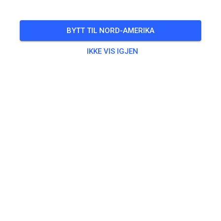
BYTT TIL NORD-AMERIKA
IKKE VIS IGJEN
👉💥🤩
ONS.
Freies Training
24.
413
1