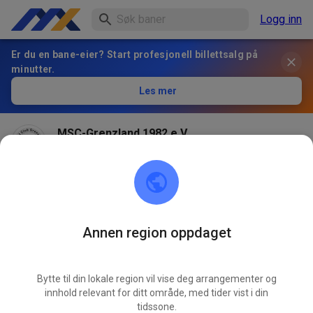
Logg inn
Er du en bane-eier? Start profesjonell billettsalg på
minutter.
Les mer
MSC-Grenzland 1982 e.V.
1 month ago
Annen region oppdaget
Bytte til din lokale region vil vise deg arrangementer og
innhold relevant for ditt område, med tider vist i din
tidssone.