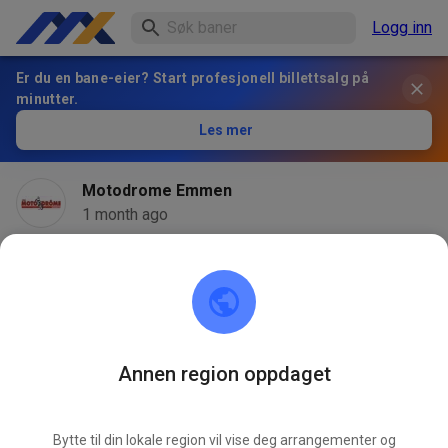
Logg inn
Er du en bane-eier? Start profesjonell billettsalg på
minutter.
Les mer
Motodrome Emmen
1 month ago
Annen region oppdaget
Bytte til din lokale region vil vise deg arrangementer og