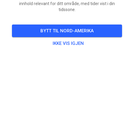
innhold relevant for ditt område, med tider vist i din
tidssone.
BYTT TIL NORD-AMERIKA
IKKE VIS IGJEN
Vandaag open vanaf 13 uur. Baan is eerst verhuurd.
Gelukkig wat meer woei vandaag. Houd rekening met
de warmte en koel jezelf goed. Waterpunten zijn voor
in rennerskwartier beschikbaar.
Vandaag open tot donker.
LET OP: morgen (Vrijdag) aangepast open ivm de