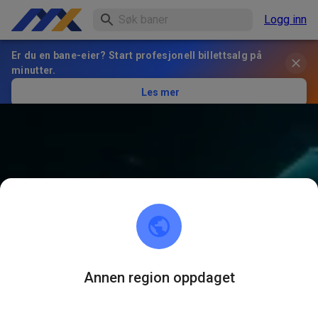
Logg inn
Er du en bane-eier? Start profesjonell billettsalg på
minutter.
Les mer
Annen region oppdaget