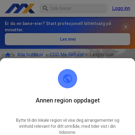
Logg inn
Er du en bane-eier? Start profesjonell billettsalg på
minutter.
Les mer
›
Alle butikker
›
CDG Mx Retreat
›
Leirplasser
Leirplasser
BILLETTKONTOR
Tilgjengelige tilbud
Annen region oppdaget
Bytte til din lokale region vil vise deg arrangementer og
innhold relevant for ditt område, med tider vist i din
tidssone.