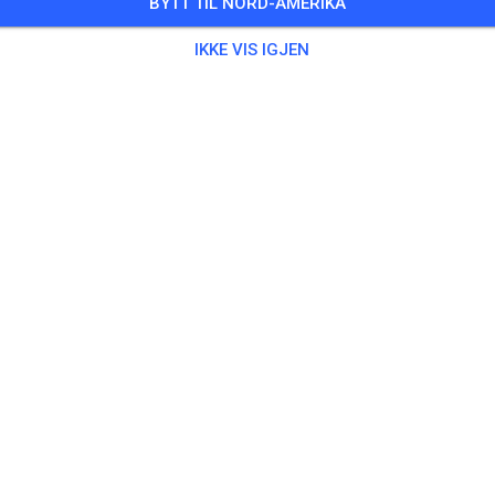
BYTT TIL NORD-AMERIKA
IKKE VIS IGJEN
Bane ikke funnet
Sjekk lenken eller søk alle MX-baner på MX Tickets.
SØK ALLE BANER