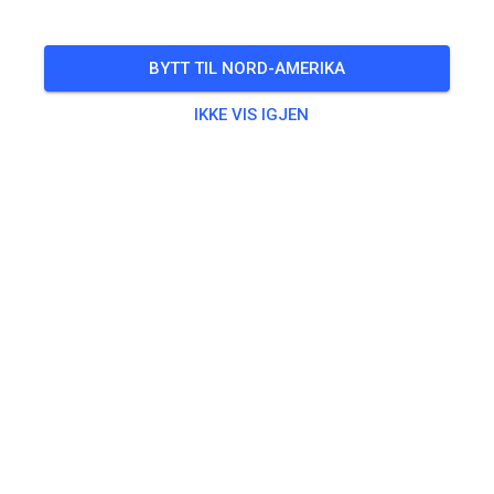
ARRANGEMENTET ER OVER!
Open today Sept 9th 4-8
BYTT TIL NORD-AMERIKA
SEP
09.
tirsdag
16:00
-
20:00
IKKE VIS IGJEN
Oh what a beautiful day to get some riding in! Non prep
Trening
Non-prepped Practice
$18.60