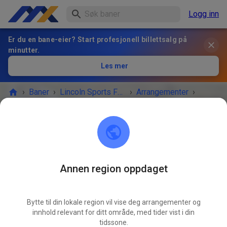
Logg inn
Er du en bane-eier? Start profesjonell billettsalg på
minutter.
Les mer
›
Baner
›
Lincoln Sports Foundation Mx
›
Arrangementer
›
Open today Sept 9th 4-8
Lincoln Sports Foundation Mx
Lincoln, NE 68517
Annen region oppdaget
Avlyst
Bytte til din lokale region vil vise deg arrangementer og
To muddy
innhold relevant for ditt område, med tider vist i din
tidssone.