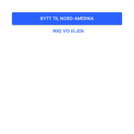
As long as we don’t get a bunch of rain, we’ll be open today
from 4 to 8 non-prepped
BYTT TIL NORD-AMERIKA
🎟️
150 Gjester
,
147 Medlemmer
IKKE VIS IGJEN
Trening
Non-prepped Practice
$18.60