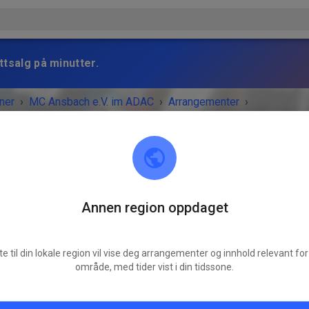
ttsalg på minutter.
ner
›
MC Ansbach e.V. im ADAC
›
Arrangementer
›
Ride Sonntag
Annen region oppdaget
MC Ansbach e.V. im ADAC
91578 Leutershausen
te til din lokale region vil vise deg arrangementer og innhold relevant for 
GEMENTET ER OVER!
område, med tider vist i din tidssone.
Camp & Ride Sonntag
søndag
08:00
-
17:00