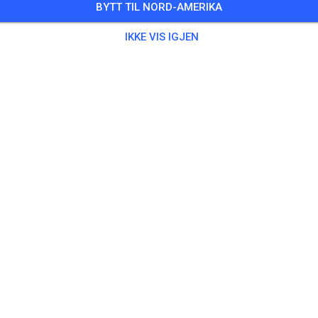
BYTT TIL NORD-AMERIKA
Gjester
,
20 Medlemmer
IKKE VIS IGJEN
ning
 Motorräder bis 50 ccm
€0.
 Motorräder bis 65 ccm
€10.
 Motorräder bis 85ccm 2-Takt/ 150ccm 4 - Takt
€15.
 Motorräder über 85 ccm 2-Takt / 150 ccm 4-Takt
€20.
end bis 85 ccm
€25.