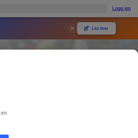
Logg inn
Les mer
ditt