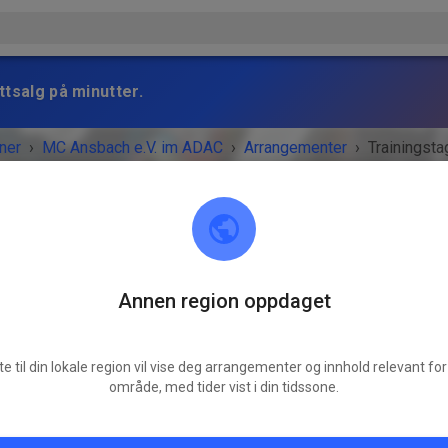
ttsalg på minutter.
ner
›
MC Ansbach e.V. im ADAC
›
Arrangementer
›
Trainingsta
Annen region oppdaget
MC Ansbach e.V. im ADAC
91578 Leutershausen
te til din lokale region vil vise deg arrangementer og innhold relevant for 
GEMENTET ER OVER!
område, med tider vist i din tidssone.
Trainingstag
lørdag
10:00
-
19:00