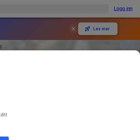
Logg inn
Les mer
g
ditt