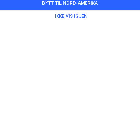
BYTT TIL NORD-AMERIKA
 Gjester
,
18 Medlemmer
IKKE VIS IGJEN
ning
 Motorräder bis 50 ccm
€0.
 Motorräder bis 65 ccm
€10.
 Motorräder bis 85ccm 2-Takt/ 150ccm 4 - Takt
€15.
 Motorräder über 85 ccm 2-Takt / 150 ccm 4-Takt
€20.