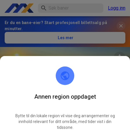
Logg inn
Er du en bane-eier? Start profesjonell billettsalg på
minutter.
Les mer
Annen region oppdaget
24
°
MC Reinsdorf e.V.
FØLG
Bytte til din lokale region vil vise deg arrangementer og
innhold relevant for ditt område, med tider vist i din
1
Innlegg
101
Følger
93
Favoritter
tidssone.