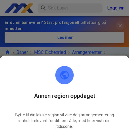
Logg inn
Er du en bane-eier? Start profesjonell billettsalg på
minutter.
Les mer
›
Baner
›
MSC Eichenried
›
Arrangementer
›
öffentliches Training
MSC Eichenried
85452 Eichenried
Annen region oppdaget
Avlyst
Bytte til din lokale region vil vise deg arrangementer og
Falsch eingestellt
innhold relevant for ditt område, med tider vist i din
tidssone.