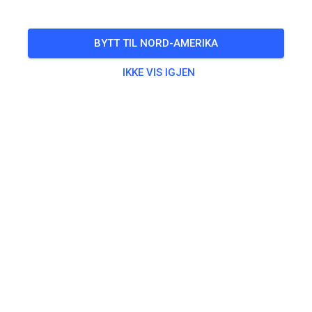
ARRANGEMENTET ER OVER!
öffentliches Training
BYTT TIL NORD-AMERIKA
AUG
05.
onsdag
16:45
-
19:45
IKKE VIS IGJEN
für Mitglieder und Gäste
Trening
50, 65, 85 ccm und Einsteiger
€15.00
ab 125 ccm
€20.00
Elektrobike Erwachsene
€20.00
Elektrobike Kids
€15.00