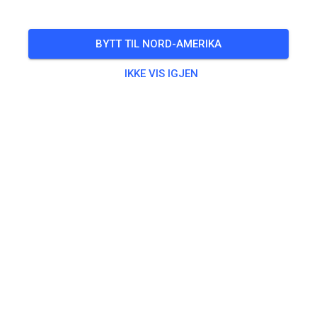
🎟️
93 Gjester
,
98 Medlemmer
BYTT TIL NORD-AMERIKA
IKKE VIS IGJEN
Trening
Kids Track
€5.00
MX Track
€25.00