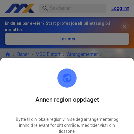
Logg inn
Er du en bane-eier? Start profesjonell billettsalg på
minutter.
Les mer
›
Baner
›
MSC Elstorf
›
Arrangementer
›
Freies Training
MSC Elstorf
21629 Neu Wulmstorf / OT Elstorf
Annen region oppdaget
ARRANGEMENTET ER OVER!
Bytte til din lokale region vil vise deg arrangementer og
Freies Training
innhold relevant for ditt område, med tider vist i din
APR
04.
tidssone.
lørdag
09:00
-
18:00