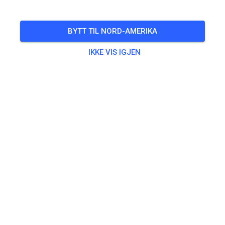
🎟️
81 Gjester
,
100 Medlemmer
BYTT TIL NORD-AMERIKA
IKKE VIS IGJEN
Trening
Kids Track
€5.00
MX Track
€25.00