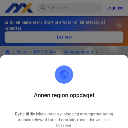
Logg inn
Er du en bane-eier? Start profesjonell billettsalg på
minutter.
Les mer
›
Baner
›
MSC Elstorf
›
Arrangementer
›
Freies Training
MSC Elstorf
21629 Neu Wulmstorf / OT Elstorf
Annen region oppdaget
ARRANGEMENTET ER OVER!
Bytte til din lokale region vil vise deg arrangementer og
Freies Training
innhold relevant for ditt område, med tider vist i din
MAI
09.
tidssone.
lørdag
09:00
-
18:00