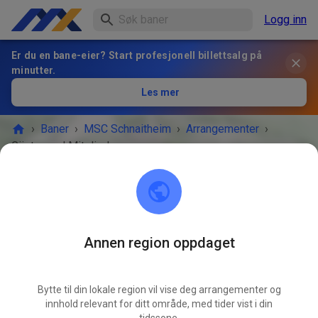
Logg inn
Er du en bane-eier? Start profesjonell billettsalg på
minutter.
Les mer
›
Baner
›
MSC Schnaitheim
›
Arrangementer
›
Gäste- und Mitgliedertraining
MSC Schnaitheim
89520 Heidenheim an der Brenz
Annen region oppdaget
ARRANGEMENTET ER OVER!
Bytte til din lokale region vil vise deg arrangementer og
Gäste- und Mitgliedertraining
JUN
innhold relevant for ditt område, med tider vist i din
17.
onsdag
16:45
-
20:10