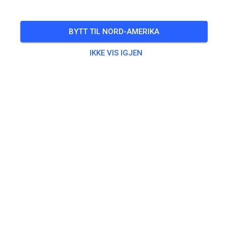
🎟️
16 Gjester
,
100 Medlemmer
BYTT TIL NORD-AMERIKA
IKKE VIS IGJEN
Trening
Beifahrer/-in Seitenwagen
€0.00
Erwachsene ab 125ccm
€20.00
Kids bis 85ccm
€10.00
Seitenwagen
€25.00