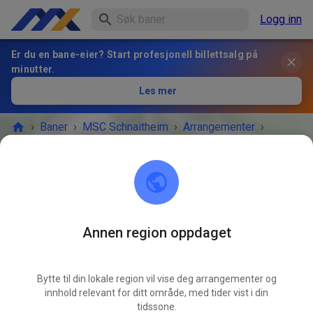
Logg inn
Er du en bane-eier? Start profesjonell billettsalg på
minutter.
Les mer
›
Baner
›
MSC Schnaitheim
›
Arrangementer
›
Gäste- und Mitgliedertraining
MSC Schnaitheim
89520 Heidenheim an der Brenz
Annen region oppdaget
ARRANGEMENTET ER OVER!
Bytte til din lokale region vil vise deg arrangementer og
Gäste- und Mitgliedertraining
innhold relevant for ditt område, med tider vist i din
JUN
29.
tidssone.
søndag
09:00
-
12:00