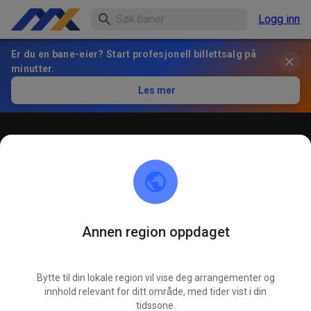
Logg inn
Er du en bane-eier? Start profesjonell billettsalg på
minutter.
Les mer
Öffentliches Training
! ACHTUNG ! Bitte immer innerhalb der markierten roten
Linien bleiben und nicht die öffentliche Straße befahren
Annen region oppdaget
Bytte til din lokale region vil vise deg arrangementer og
innhold relevant for ditt område, med tider vist i din
tidssone.