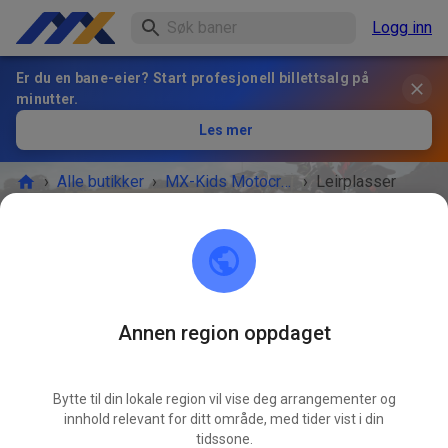
Logg inn
Er du en bane-eier? Start profesjonell billettsalg på
minutter.
Les mer
›
Alle butikker
›
MX-Kids Motocross-Strecke NUR FÜR MITGLIEDER
›
Leirplasser
Leirplasser
BILLETTKONTOR
Tilgjengelige tilbud
Annen region oppdaget
Bytte til din lokale region vil vise deg arrangementer og
innhold relevant for ditt område, med tider vist i din
tidssone.