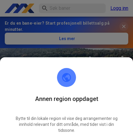
Logg inn
Er du en bane-eier? Start profesjonell billettsalg på
minutter.
Les mer
Annen region oppdaget
31
°
Thornwood MX
FØLG
Bytte til din lokale region vil vise deg arrangementer og
innhold relevant for ditt område, med tider vist i din
0
Innlegg
1
Følger
1
Favoritter
tidssone.