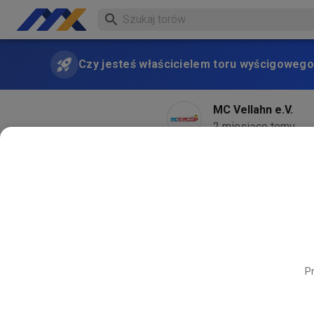
Czy jesteś właścicielem toru wyścigowego
MC Vellahn e.V.
2 miesiące temu
Pr