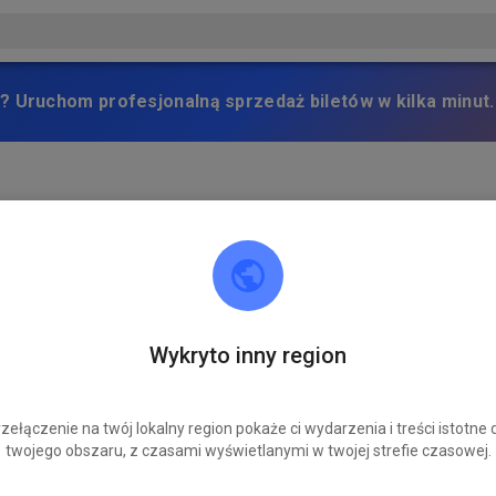
? Uruchom profesjonalną sprzedaż biletów w kilka minut.
Wykryto inny region
zełączenie na twój lokalny region pokaże ci wydarzenia i treści istotne 
twojego obszaru, z czasami wyświetlanymi w twojej strefie czasowej.