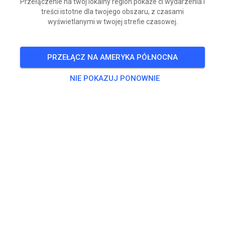
Przełączenie na twój lokalny region pokaże ci wydarzenia i
treści istotne dla twojego obszaru, z czasami
wyświetlanymi w twojej strefie czasowej.
PRZEŁĄCZ NA AMERYKA PÓŁNOCNA
NIE POKAZUJ PONOWNIE
🚨 1 ON 1 TRAINING – LIMITED AVAILABILITY 🚨
Loretta Lynn's season is here, and there is no
substitute for quality seat time.
We're opening a limited number of 2-hour private
training sessions at RIDE Foundation for riders who
are serious about improving their skills, speed,
confidence, and race craft before Regionals and
Loretta's.
📍 RIDE Foundation