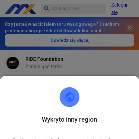
Zaloguj
się
Czy jesteś właścicielem toru wyścigowego? Uruchom
profesjonalną sprzedaż biletów w kilka minut.
Dowiedz się więcej
RIDE Foundation
2 miesiące temu
Wykryto inny region