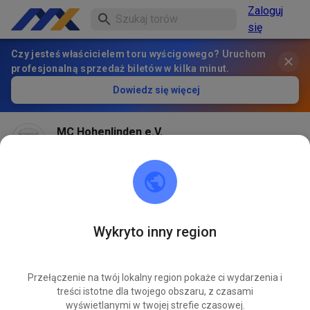
Zaloguj
się
Czy jesteś właścicielem toru wyścigowego? Uruchom
profesjonalną sprzedaż biletów w kilka minut.
Dowiedz się więcej
MC Hohenlinden e.V.
2 miesiące temu
Wetterbedingt bleibt die Stecke morgen geschlossen
🤟
Wykryto inny region
338
1
Przełączenie na twój lokalny region pokaże ci wydarzenia i
treści istotne dla twojego obszaru, z czasami
wyświetlanymi w twojej strefie czasowej.