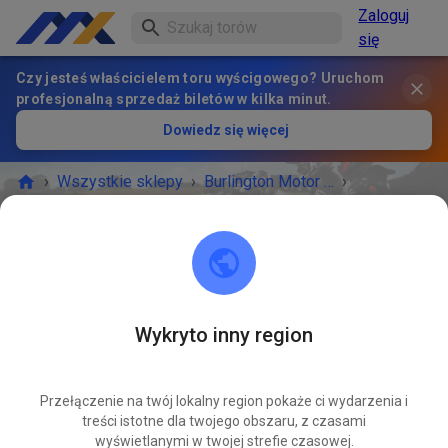
Zaloguj
się
Czy jesteś właścicielem toru wyścigowego? Uruchom
profesjonalną sprzedaż biletów w kilka minut.
Dowiedz się więcej
›
Wszystkie sklepy
›
Burlington Motor Park
›
Miejsca na kemping
Miejsca na kemping
SKLEP Z BILETAMI
Dostępne oferty
Wykryto inny region
Przełączenie na twój lokalny region pokaże ci wydarzenia i
treści istotne dla twojego obszaru, z czasami
wyświetlanymi w twojej strefie czasowej.