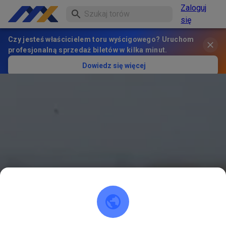
Zaloguj
się
Czy jesteś właścicielem toru wyścigowego? Uruchom
profesjonalną sprzedaż biletów w kilka minut.
Dowiedz się więcej