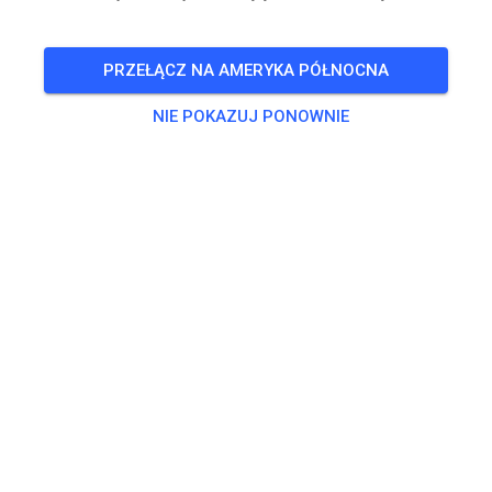
WYDARZENIE ZAKOŃCZONE!
Training Mx /Gespann /Quad
LIS
PRZEŁĄCZ NA AMERYKA PÓŁNOCNA
16
niedziela
10:00
-
17:00
NIE POKAZUJ PONOWNIE
12:00-13:00 Pause
Trening
ab 86 ccm
25,00 €
bis 85 ccm
15,00 €
Gespanne
30,00 €
Quads
30,00 €