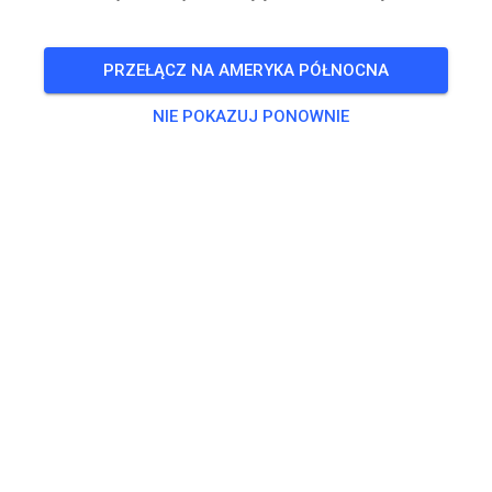
für Mitglieder und Gäste
PRZEŁĄCZ NA AMERYKA PÓŁNOCNA
🎟️
90 Gości
,
74 Członków
NIE POKAZUJ PONOWNIE
Trening
50, 65, 85 ccm und Einsteiger
15,00 €
ab 125 ccm
20,00 €
Elektrobike Erwachsene
20,00 €
Elektrobike Kids
15,00 €
Kinderstrecke
5,00 €
Minis auf der MX-Strecke
0,00 €