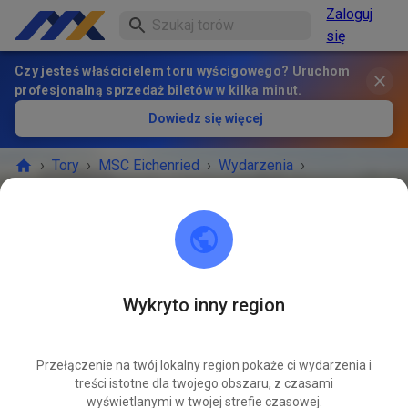
Zaloguj
się
Czy jesteś właścicielem toru wyścigowego? Uruchom
profesjonalną sprzedaż biletów w kilka minut.
Dowiedz się więcej
›
Tory
›
MSC Eichenried
›
Wydarzenia
›
öffentliches Training
MSC Eichenried
85452 Eichenried
Wykryto inny region
WYDARZENIE ZAKOŃCZONE!
Przełączenie na twój lokalny region pokaże ci wydarzenia i
öffentliches Training
KWI
treści istotne dla twojego obszaru, z czasami
15
środa
16:45
-
19:45
wyświetlanymi w twojej strefie czasowej.