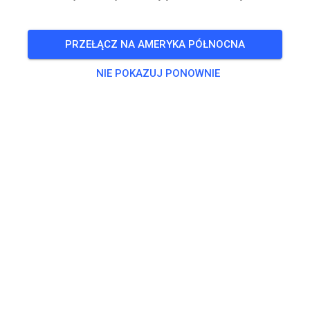
PRZEŁĄCZ NA AMERYKA PÓŁNOCNA
NIE POKAZUJ PONOWNIE
Tor nie znaleziony
Sprawdź link lub wyszukaj wszystkie tory MX na MX
Tickets.
SZUKAJ WSZYSTKICH TORÓW