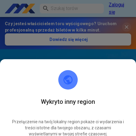
Zaloguj
się
Czy jesteś właścicielem toru wyścigowego? Uruchom
profesjonalną sprzedaż biletów w kilka minut.
Dowiedz się więcej
Wykryto inny region
Przełączenie na twój lokalny region pokaże ci wydarzenia i
treści istotne dla twojego obszaru, z czasami
wyświetlanymi w twojej strefie czasowej.