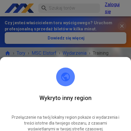
Zaloguj
się
Czy jesteś właścicielem toru wyścigowego? Uruchom
profesjonalną sprzedaż biletów w kilka minut.
Dowiedz się więcej
›
Tory
›
MSC Elstorf
›
Wydarzenia
›
Training
MSC Elstorf
21629 Neu Wulmstorf / OT Elstorf
Wykryto inny region
WYDARZENIE ZAKOŃCZONE!
Przełączenie na twój lokalny region pokaże ci wydarzenia i
Training
PAŹ
treści istotne dla twojego obszaru, z czasami
01
środa
15:30
-
18:00
wyświetlanymi w twojej strefie czasowej.