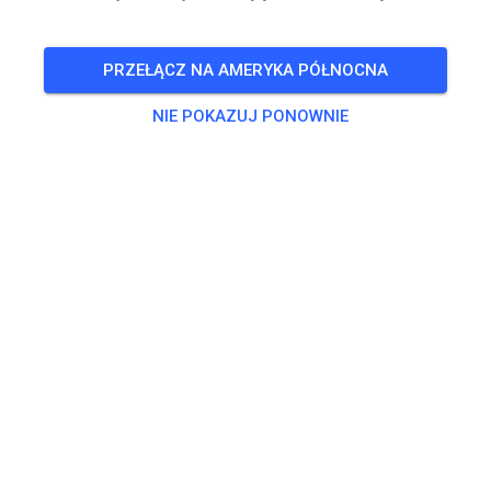
🎟️
98 Gości
,
97 Członków
PRZEŁĄCZ NA AMERYKA PÓŁNOCNA
NIE POKAZUJ PONOWNIE
Trening
Kids Track
5,00 €
MX Track
15,00 €