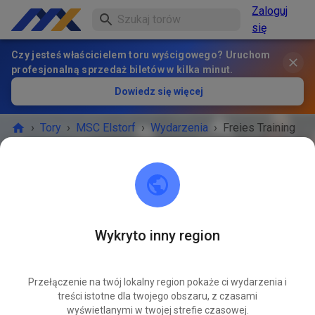
Zaloguj
się
Czy jesteś właścicielem toru wyścigowego? Uruchom
profesjonalną sprzedaż biletów w kilka minut.
Dowiedz się więcej
›
Tory
›
MSC Elstorf
›
Wydarzenia
›
Freies Training
MSC Elstorf
21629 Neu Wulmstorf / OT Elstorf
Wykryto inny region
WYDARZENIE ZAKOŃCZONE!
Przełączenie na twój lokalny region pokaże ci wydarzenia i
Freies Training
LIP
treści istotne dla twojego obszaru, z czasami
19
sobota
09:00
-
18:00
wyświetlanymi w twojej strefie czasowej.