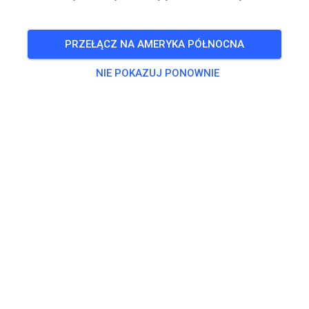
24
°
PRZEŁĄCZ NA AMERYKA PÓŁNOCNA
Trening
NIE POKAZUJ PONOWNIE
Kids Track
5,00 €
MX Track
15,00 €