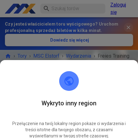
Zaloguj
się
Czy jesteś właścicielem toru wyścigowego? Uruchom
profesjonalną sprzedaż biletów w kilka minut.
Dowiedz się więcej
›
Tory
›
MSC Elstorf
›
Wydarzenia
›
Freies Training
MSC Elstorf
21629 Neu Wulmstorf / OT Elstorf
Wykryto inny region
Freies Training
SIE
12
środa
15:30
-
19:00
Przełączenie na twój lokalny region pokaże ci wydarzenia i
treści istotne dla twojego obszaru, z czasami
🎟️
wyświetlanymi w twojej strefie czasowej.
100 Gości
,
50 Członków