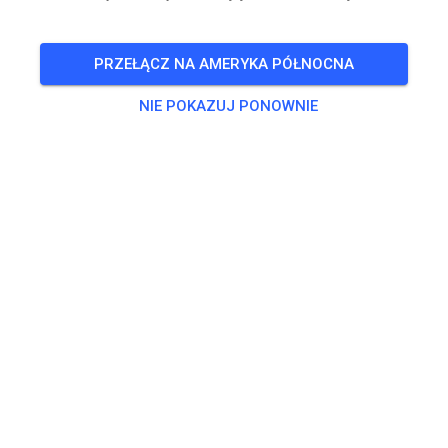
WYDARZENIE ZAKOŃCZONE!
Freies Training MX & Enduro
WRZ
PRZEŁĄCZ NA AMERYKA PÓŁNOCNA
22
poniedziałek
14:00
-
18:00
NIE POKAZUJ PONOWNIE
Trening
Erwachsene
20,00 €
Jugendliche
10,00 €