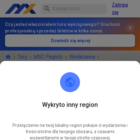
Zaloguj
się
Czy jesteś właścicielem toru wyścigowego? Uruchom
profesjonalną sprzedaż biletów w kilka minut.
Dowiedz się więcej
›
Tory
›
MSC Pegnitz
›
Wydarzenia
›
Freies Training MX & Enduro
MSC Pegnitz
Scharthammer
Wykryto inny region
Anulowane
Przełączenie na twój lokalny region pokaże ci wydarzenia i
Starker Regen
treści istotne dla twojego obszaru, z czasami
wyświetlanymi w twojej strefie czasowej.