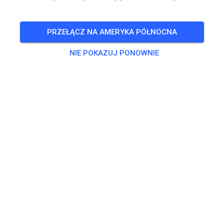
🎟️
20 Gości
,
100 Członków
PRZEŁĄCZ NA AMERYKA PÓŁNOCNA
NIE POKAZUJ PONOWNIE
Trening
Beifahrer/-in Seitenwagen
0,00 €
Erwachsene ab 125ccm
20,00 €
Kids bis 85ccm
10,00 €
Seitenwagen
25,00 €