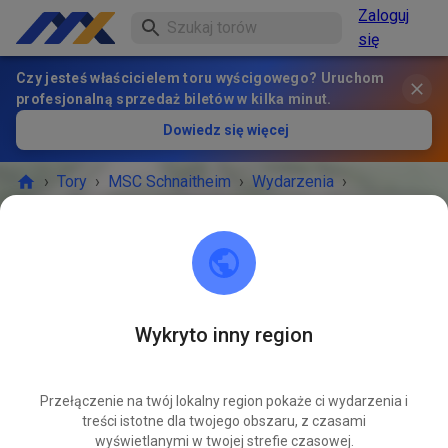
Zaloguj
się
Czy jesteś właścicielem toru wyścigowego? Uruchom
profesjonalną sprzedaż biletów w kilka minut.
Dowiedz się więcej
›
Tory
›
MSC Schnaitheim
›
Wydarzenia
›
Gäste- und Mitgliedertraining
MSC Schnaitheim
89520 Heidenheim an der Brenz
Wykryto inny region
WYDARZENIE ZAKOŃCZONE!
Przełączenie na twój lokalny region pokaże ci wydarzenia i
Gäste- und Mitgliedertraining
PAŹ
treści istotne dla twojego obszaru, z czasami
12
niedziela
09:00
-
12:00
wyświetlanymi w twojej strefie czasowej.