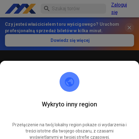
Zaloguj
się
Czy jesteś właścicielem toru wyścigowego? Uruchom
profesjonalną sprzedaż biletów w kilka minut.
Dowiedz się więcej
Öffentliches Training
! ACHTUNG ! Bitte immer innerhalb der markierten roten
Linien bleiben und nicht die öffentliche Straße befahren
Wykryto inny region
Przełączenie na twój lokalny region pokaże ci wydarzenia i
treści istotne dla twojego obszaru, z czasami
wyświetlanymi w twojej strefie czasowej.