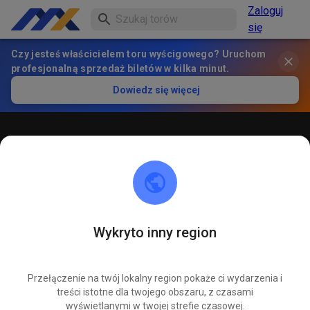
Zaloguj
się
Czy jesteś właścicielem toru wyścigowego? Uruchom
profesjonalną sprzedaż biletów w kilka minut.
Dowiedz się więcej
Öffentliches Training
! ACHTUNG ! Bitte immer innerhalb der markierten roten
Linien bleiben und nicht die öffentliche Straße befahren
Wykryto inny region
Przełączenie na twój lokalny region pokaże ci wydarzenia i
treści istotne dla twojego obszaru, z czasami
wyświetlanymi w twojej strefie czasowej.