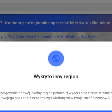
? Uruchom profesjonalną sprzedaż biletów w kilka minut.
ry
›
Trial Sportclub Schönborn e.V. im ADAC
›
Wydarzenia
›
raining
Trial Sportclub Schönborn e.V. im ADAC
Wykryto inny region
03253 Schönborn
RZENIE ZAKOŃCZONE!
zełączenie na twój lokalny region pokaże ci wydarzenia i treści istotne 
twojego obszaru, z czasami wyświetlanymi w twojej strefie czasowej.
Freies Training
piątek
08:00
-
20:00