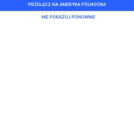
PRZEŁĄCZ NA AMERYKA PÓŁNOCNA
Training auf dem Vereinsgelände
NIE POKAZUJ PONOWNIE
0 Gości
,
100 Członków
ning
ningsticket Fahrrad ab 15 Jahren/Erwachsene
5,00
ingsticket Fahrrad bis 14 Jahre
0,00
ingsticket Motorrad bis 14 Jahre
0,00
ningsticket Motorrad Erwachsene
10,00
ningsticket Motorrad Schüler/Studenten ab 15 Jahren
5,00