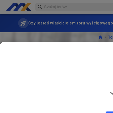
Czy jesteś właścicielem toru wyścigowego
›
To
Freies T
WYDA
Pr
CZE
26