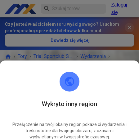
Zaloguj
się
Czy jesteś właścicielem toru wyścigowego? Uruchom
profesjonalną sprzedaż biletów w kilka minut.
Dowiedz się więcej
›
Tory
›
Trial Sportclub Schönborn e.V. im ADAC
›
Wydarzenia
›
Freies Training
Trial Sportclub Schönborn e.V. im ADAC
03253 Schönborn
Wykryto inny region
WYDARZENIE ZAKOŃCZONE!
Przełączenie na twój lokalny region pokaże ci wydarzenia i
Freies Training
MAJ
treści istotne dla twojego obszaru, z czasami
02
sobota
08:00
-
20:00
wyświetlanymi w twojej strefie czasowej.