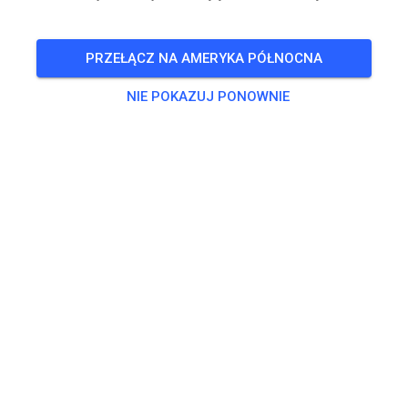
Freies Training auf dem Vereinsgelände
PRZEŁĄCZ NA AMERYKA PÓŁNOCNA
🎟️
100 Gości
,
100 Członków
NIE POKAZUJ PONOWNIE
Trening
Trainingsticket Fahrrad ab 15 Jahren/Erwachsene
5,00 €
Trainingsticket Fahrrad bis 14 Jahre
0,00 €
Trainingsticket Motorrad bis 14 Jahre
0,00 €
Trainingsticket Motorrad Erwachsene
10,00 €
Trainingsticket Motorrad Schüler/Studenten ab 15 Jahren
5,00 €