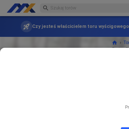
Czy jesteś właścicielem toru wyścigowego
›
To
Freies T
WYDA
Pr
MAR
11