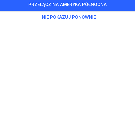
PRZEŁĄCZ NA AMERYKA PÓŁNOCNA
Training auf dem Vereinsgelände
NIE POKAZUJ PONOWNIE
0 Gości
,
100 Członków
ning
ningsticket Fahrrad ab 15 Jahren/Erwachsene
5,00
ingsticket Fahrrad bis 14 Jahre
0,00
ingsticket Motorrad bis 14 Jahre
0,00
ningsticket Motorrad Erwachsene
10,00
ningsticket Motorrad Schüler/Studenten ab 15 Jahren
5,00