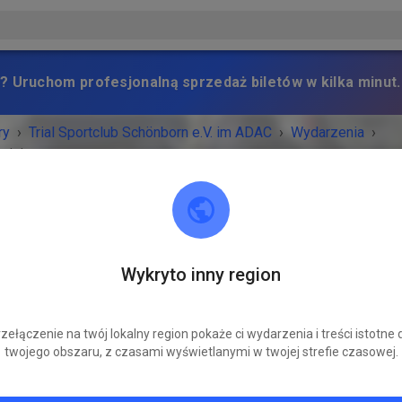
? Uruchom profesjonalną sprzedaż biletów w kilka minut.
ry
›
Trial Sportclub Schönborn e.V. im ADAC
›
Wydarzenia
›
raining
Trial Sportclub Schönborn e.V. im ADAC
Wykryto inny region
03253 Schönborn
RZENIE ZAKOŃCZONE!
zełączenie na twój lokalny region pokaże ci wydarzenia i treści istotne 
twojego obszaru, z czasami wyświetlanymi w twojej strefie czasowej.
Freies Training
środa
08:00
-
20:00