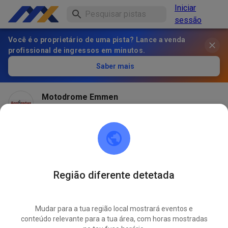
Iniciar
sessão
Você é o proprietário de uma pista? Lance a venda
profissional de ingressos em minutos.
Saber mais
Motodrome Emmen
há 1 mês
Região diferente detetada
Mudar para a tua região local mostrará eventos e
conteúdo relevante para a tua área, com horas mostradas