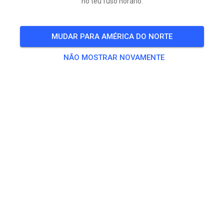
no teu fuso horário.
MUDAR PARA AMÉRICA DO NORTE
NÃO MOSTRAR NOVAMENTE
Morgen open:
Baan is gevlakt en lekker gesproeid
Vanaf 8:30 tot 10:55 uur voor de jeugd en
BEGINNENDE rijder op 125cc. Vanaf 11.00 uur tot
uiterlijk 16:30 uur in groepen met op hele uur de
beginners en op halve uur de gevorderden.