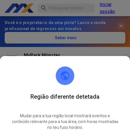
Iniciar
sessão
Você é o proprietário de uma pista? Lance a venda
profissional de ingressos em minutos.
Saber mais
MxPark Münster
há 1 mês
Hallo Das Training am Mittwoch findet wie gewohnt
von 15.00-20.00 statt! Die andere Trainingszeit ist
falsch! Euer MXP Team!
Região diferente detetada
507
1
Mudar para a tua região local mostrará eventos e
conteúdo relevante para a tua área, com horas mostradas
no teu fuso horário.