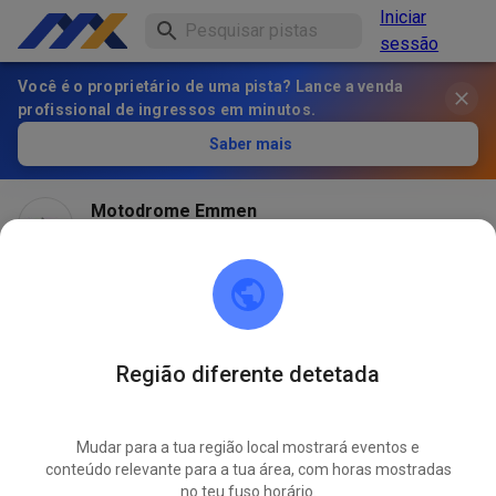
Iniciar
sessão
Você é o proprietário de uma pista? Lance a venda
profissional de ingressos em minutos.
Saber mais
Motodrome Emmen
há 1 mês
Região diferente detetada
Mudar para a tua região local mostrará eventos e
conteúdo relevante para a tua área, com horas mostradas
no teu fuso horário.