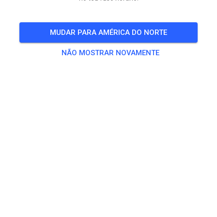
MUDAR PARA AMÉRICA DO NORTE
NÃO MOSTRAR NOVAMENTE
Morgen maandag aangepast open vandaar nu al vast
een update.
Rest van de week volgt morgen.
Maandag wordt de baan geschoven. Daarna is de baan
eerst verhuurd en vanaf 13:00 uur gaan we open voor
training. We sluiten ook eerder als normaal te weten
om 19:00 uur.