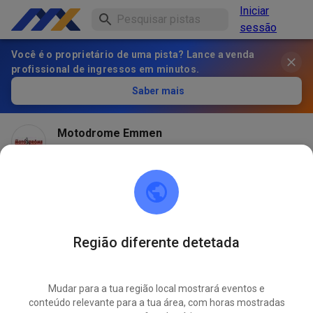
Iniciar
sessão
Você é o proprietário de uma pista? Lance a venda
profissional de ingressos em minutos.
Saber mais
Motodrome Emmen
há 1 mês
Região diferente detetada
Mudar para a tua região local mostrará eventos e
conteúdo relevante para a tua área, com horas mostradas