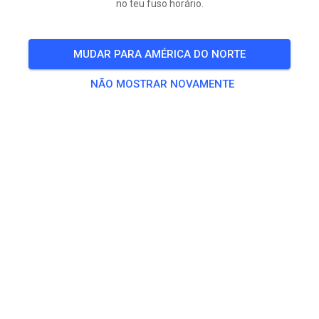
no teu fuso horário.
MUDAR PARA AMÉRICA DO NORTE
NÃO MOSTRAR NOVAMENTE
Vandaag en morgen open vanaf 12 uur tot donker
Baan is geschoven en gesproeid en ligt er lekker in.
Donderdag open vanaf 13:00 uur tot 21 uur Baan is
eerst verhuurd.
Vrijdag open vanaf 16 uur. Daarvoor is de baan eerst
verhuurd.