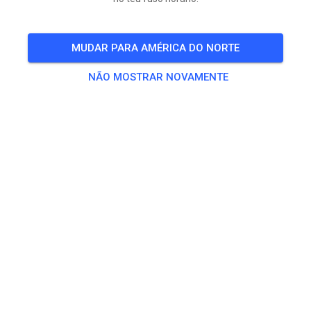
Voor op het rennerskwartier hebben we 4 waterpunten
met drinkwater. (Naar de witte containerunit) maak hier
MUDAR PARA AMÉRICA DO NORTE
gebruik van om jezelf te koelen. Evt door natte
handdoeken in je nek na het rijden.
NÃO MOSTRAR NOVAMENTE
Voor meer info zie site van knmv:
https://knmv.nl/2026/mei/motorsport-en-tropische-
temperaturen-bereid-je-goed-voor/
QUA.
Vrije Training
24