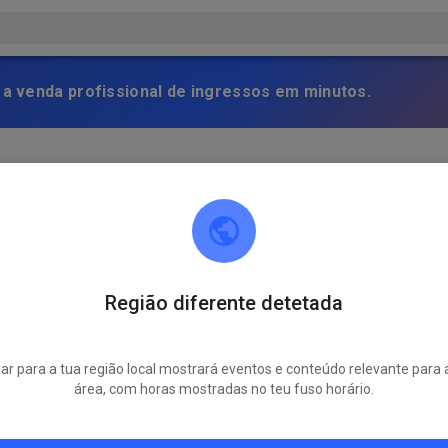
 a venda profissional de ingressos em minutos.
enende öffnen können entscheiden wir am Freitag Nachmittag u
Região diferente detetada
r para a tua região local mostrará eventos e conteúdo relevante para 
área, com horas mostradas no teu fuso horário.