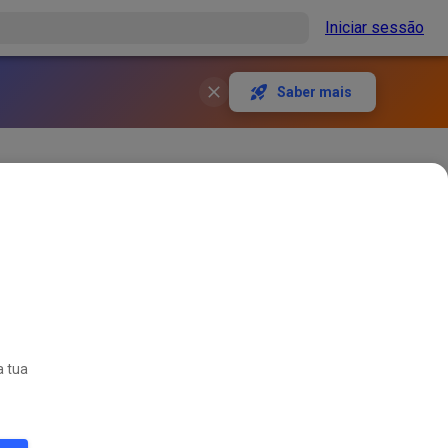
Iniciar sessão
Saber mais
nd schalten dann, wenn es
582
6
a tua