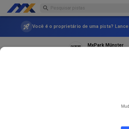
Você é o proprietário de uma pista? Lance
MxPark Münster
há 2 meses
Hallo! Ob wir dieses Woch
geht die Tickets frei!
Muda